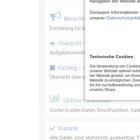
Navigation der Website er
Genauere Informationen 
unserer
Datenschutzerkl
Benachrichtigungsdienste
Erinnerung für ML/ Referenten, Einladun
Übersicht – Informationszentrum
Aufgabenorientierte Ansicht für PE, dynam
Technische Cookies
Die Verwendung von Cookies 
Katalog – Informationszentrum fü
unserer Website optimal nut
der Website gesetzt, um Ihn
Übersicht über alle relevanten Seminare,
Website zu ermöglichen. Dies
bis hin zur Aufbewahrung un
unseres Shops.
Globale Funktionen
Suche in allen Daten, Druckfunktion, Kal
Statistik
Alle Daten sind statistisch auswertbar.