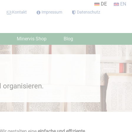
DE
EN
Kontakt
Impressum
Datenschutz
Minervis Shop
Blog
 organisieren.
Wir gestalten eine
einfache und effiziente