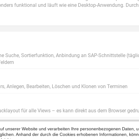
onders funktional und läuft wie eine Desktop-Anwendung. Durch 
he Suche, Sortierfunktion, Anbindung an SAP-Schnittstelle (tägli
feldern
ars, Anlegen, Bearbeiten, Löschen und Klonen von Terminen
Drucklayout für alle Views – es kann direkt aus dem Browser ged
uf unserer Website und verarbeiten Ihre personenbezogenen Daten, u
lichen. Anhand der durch die Cookies erhobenen Informationen, könne
e Suche, Sortierfunktion, Detailansicht zum Anlegen, Bearbeit