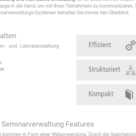
Event-DB
euge in die Hand, um mit Ihren Teilnehmern zu kommunizieren. 
inarverwaltungs-Systemen behalten Sie immer den Überblick.
FindTeacher
alten
n- und Lehrveranstaltung
n
on
ie Seminarverwaltung Features
 kommen in Form einer Webanwendung. Durch die Speicherung i