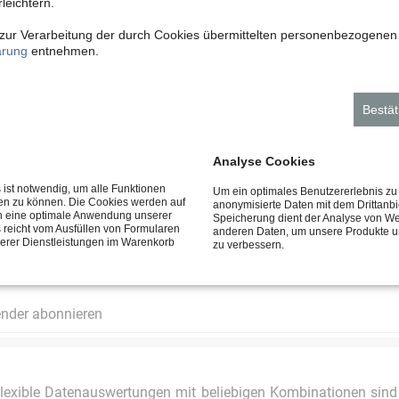
leichtern.
zur Verarbeitung der durch Cookies übermittelten personenbezogenen
ärung
entnehmen.
gen, Absagen erstellen
Bestät
 für Personalentwicklung
ische Suche, Filterfunktion, Sortierfunktion
Analyse Cookies
ist notwendig, um alle Funktionen
r Mitarbeiter
Um ein optimales Benutzererlebnis zu g
zen zu können. Die Cookies werden auf
anonymisierte Daten mit dem Drittanb
en eine optimale Anwendung unserer
 dynamische Suche, Filterfunktion, Sortierfunktion, Detailansic
Speicherung dient der Analyse von We
 reicht vom Ausfüllen von Formularen
anderen Daten, um unsere Produkte un
serer Dienstleistungen im Warenkorb
zu verbessern.
ender abonnieren
 Flexible Datenauswertungen mit beliebigen Kombinationen sin