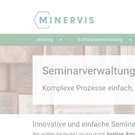
Hosting
Softwareentwicklung
Lernplattform
Webinar
Seminarverwaltun
Komplexe Prozesse einfach, i
Innovative und einfache Semin
Webanwendungen
Wir wollen die beste Lösung durch
Analyse, Anp