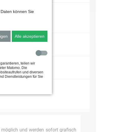
 Daten können Sie
igen
Alle akzeptieren
arantieren, teilen wir
ieter Matomo. Die
ht zum Seminar
bsiteaufrufen und diversen
d Dienstleistungen für Sie
d möglich und werden sofort grafisch