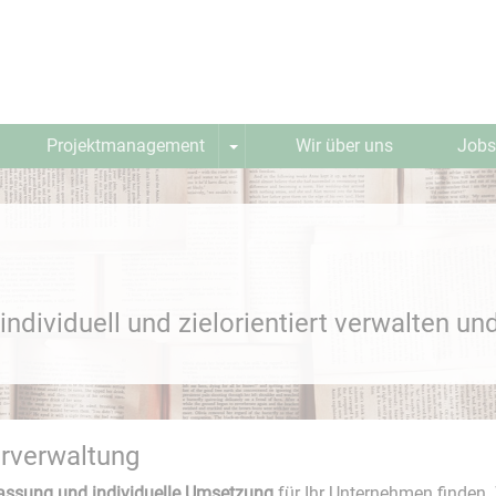
Projektmanagement
Wir über uns
Jobs
g
ndividuell und zielorientiert verwalten und
arverwaltung
Intelligente Suche
assung und individuelle Umsetzung
für Ihr Unternehmen finden. 