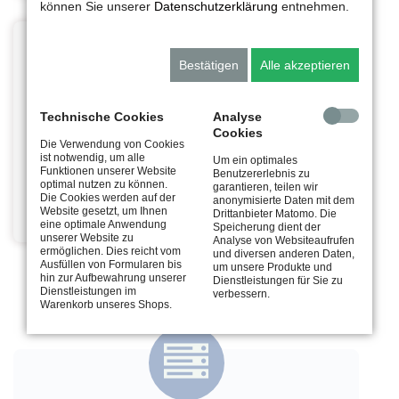
können Sie unserer
Datenschutzerklärung
entnehmen.
Projektentwicklung
Bestätigen
Alle akzeptieren
Technische Cookies
Analyse
Cookies
Die Verwendung von Cookies
ist notwendig, um alle
Um ein optimales
Projekte erfolgreich
Funktionen unserer Website
Benutzererlebnis zu
optimal nutzen zu können.
konzipieren, planen
garantieren, teilen wir
Die Cookies werden auf der
anonymisierte Daten mit dem
und umsetzten
Website gesetzt, um Ihnen
Drittanbieter Matomo. Die
eine optimale Anwendung
Speicherung dient der
unserer Website zu
Analyse von Websiteaufrufen
ermöglichen. Dies reicht vom
und diversen anderen Daten,
Ausfüllen von Formularen bis
um unsere Produkte und
hin zur Aufbewahrung unserer
Dienstleistungen für Sie zu
Dienstleistungen im
verbessern.
Warenkorb unseres Shops.