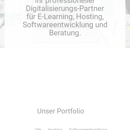
Ihr professioneller
Digitalisierungs-Partner
Webanwendungen
Intelligente Suche
für E-Learning, Hosting,
Softwareentwicklung und
Seminarverwaltung
Event-DB
Beratung.
Lernmedien
FindTeacher
Beratung & Coaching
Schulungen
Workflow
Unser Portfolio
Projektentwicklung
Alle
Hosting
Softwareentwicklung